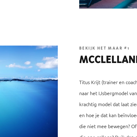
t zie jij bij
rubriek
 mee in het
BEKIJK HET MAAR #1
MCCLELLAN
Titus Krijt (trainer en coa
naar het IJsbergmodel van
krachtig model dat laat z
en hoe je dat kan beïnvloe
die niet mee bewegen? Of 