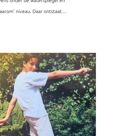
 eens onder de waterspiegel en
aarom’ niveau. Daar ontstaat
 tot verandering. Titus vertelt