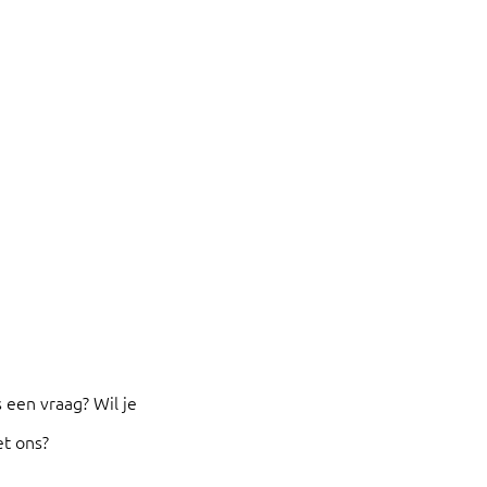
 een vraag? Wil je
t ons?