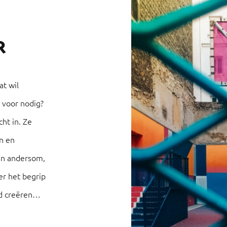
R
at wil
 voor nodig?
ht in. Ze
n en
en andersom,
r het begrip
d creëren
 grote rol.