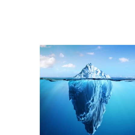
Wat laat jij van jezelf aan de ander zien? En wa
de ander? In de tweede aflevering van onze 
‘Bekijk het Maar’ neem Edith Hoksbergen je
Johari venster.