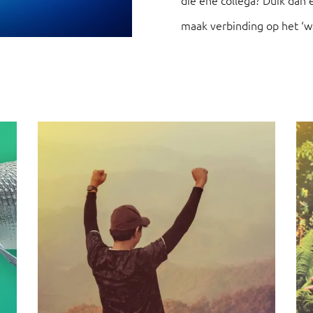
die ene collega? Duik dan
maak verbinding op het ‘w
begrip en dát is de sleutel
je hoe dat zit.