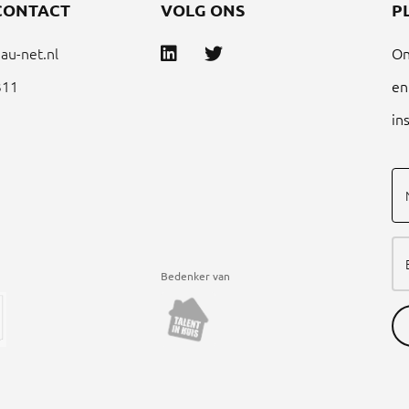
CONTACT
VOLG ONS
P
au-net.nl
On
311
en
in
Bedenker van