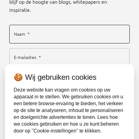
blijf op de hoogte van blogs, whitepapers en
inspiratie.
Naam
*
E-mailadres
*
🍪 Wij gebruiken cookies
Schrijf je nu in
Deze website kan vragen om cookies op uw
apparaat in te stellen. We gebruiken cookies om u
een betere browse-ervaring te bieden, het verkeer
Algemene voorwaarden
Klachtenregeling
op de site te analyseren, inhoud te personaliseren
en doelgerichte advertenties te tonen. Lees hoe
Privacybeleid
Sitemap
we cookies gebruiken en hoe u ze kunt beheren
door op "Cookie-instellingen" te klikken.
Gedragscode NRTO