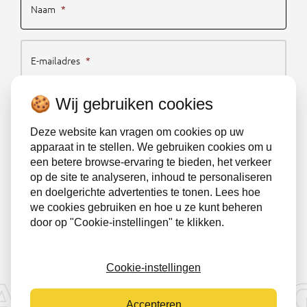
Naam
*
E-mailadres
*
🍪 Wij gebruiken cookies
Schrijf je nu in
Deze website kan vragen om cookies op uw
apparaat in te stellen. We gebruiken cookies om u
een betere browse-ervaring te bieden, het verkeer
Algemene voorwaarden
Klachtenregeling
op de site te analyseren, inhoud te personaliseren
en doelgerichte advertenties te tonen. Lees hoe
Privacybeleid
Sitemap
we cookies gebruiken en hoe u ze kunt beheren
door op "Cookie-instellingen" te klikken.
Gedragscode NRTO
Cookie-instellingen
ACT
BEWEGIN
©2026 Plateau
Accepteren