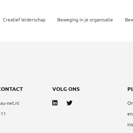
Creatief leiderschap
Beweging in je organisatie
Bew
CONTACT
VOLG ONS
P
au-net.nl
On
311
en
in