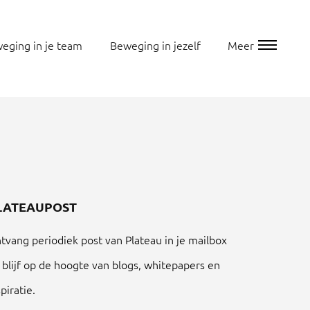
eging in je team
Beweging in jezelf
Meer
LATEAUPOST
tvang periodiek post van Plateau in je mailbox
 blijf op de hoogte van blogs, whitepapers en
spiratie.