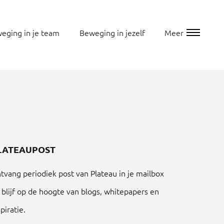
eging in je team
Beweging in jezelf
Meer
LATEAUPOST
tvang periodiek post van Plateau in je mailbox
 blijf op de hoogte van blogs, whitepapers en
spiratie.