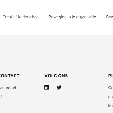
Creatief leiderschap
Beweging in je organisatie
Bew
CONTACT
VOLG ONS
P
au-net.nl
On
311
en
in